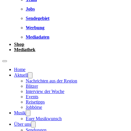
Jobs
Sendegebiet
Werbung
Mediadaten
Shop
Mediathek
Home
Aktuell
Nachrichten aus der Region
Blitzer
Interview der Woche
Events
Reisetipps
Jobbörse
Musik
Euer Musikwunsch
Über uns
Sendungen