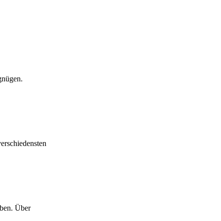
rgnügen.
verschiedensten
eben. Über