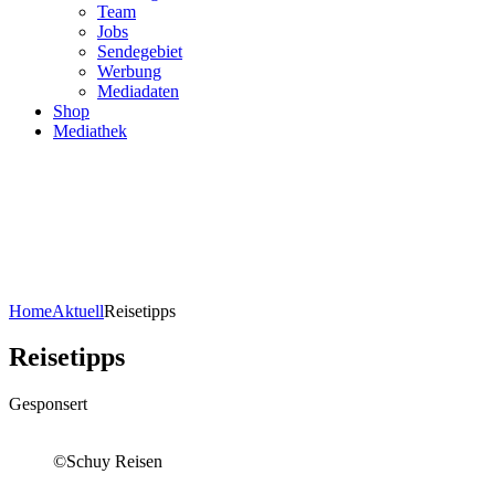
Team
Jobs
Sendegebiet
Werbung
Mediadaten
Shop
Mediathek
Home
Aktuell
Reisetipps
Reisetipps
Gesponsert
©Schuy Reisen