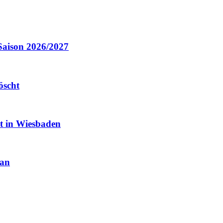
Saison 2026/2027
öscht
it in Wiesbaden
 an