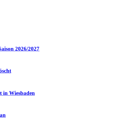
Saison 2026/2027
öscht
it in Wiesbaden
 an