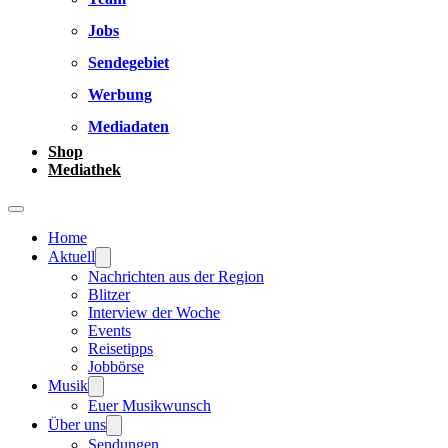
Jobs
Sendegebiet
Werbung
Mediadaten
Shop
Mediathek
Home
Aktuell
Nachrichten aus der Region
Blitzer
Interview der Woche
Events
Reisetipps
Jobbörse
Musik
Euer Musikwunsch
Über uns
Sendungen