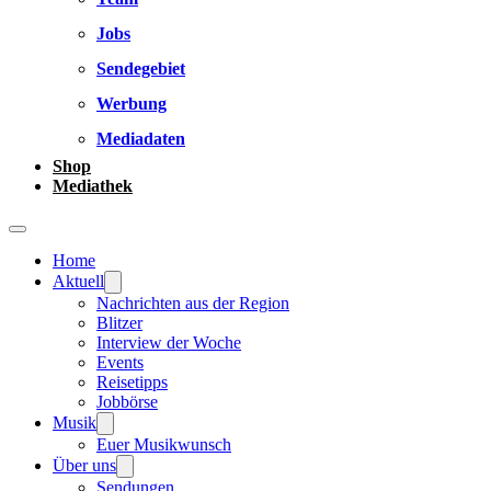
Jobs
Sendegebiet
Werbung
Mediadaten
Shop
Mediathek
Home
Aktuell
Nachrichten aus der Region
Blitzer
Interview der Woche
Events
Reisetipps
Jobbörse
Musik
Euer Musikwunsch
Über uns
Sendungen