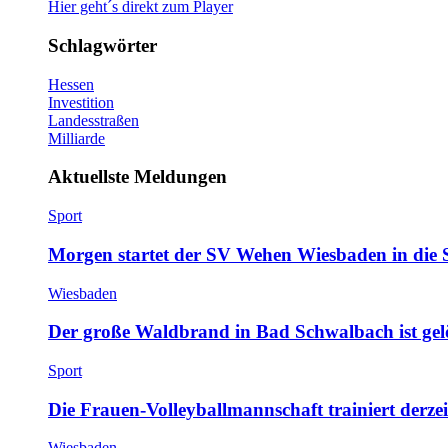
Hier geht´s direkt zum Player
Schlagwörter
Hessen
Investition
Landesstraßen
Milliarde
Aktuellste Meldungen
Sport
Morgen startet der SV Wehen Wiesbaden in die 
Wiesbaden
Der große Waldbrand in Bad Schwalbach ist gel
Sport
Die Frauen-Volleyballmannschaft trainiert derze
Wiesbaden