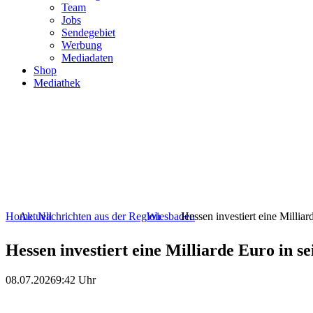
Team
Jobs
Sendegebiet
Werbung
Mediadaten
Shop
Mediathek
Home
Aktuell
Nachrichten aus der Region
Wiesbaden
Hessen investiert eine Millia
Hessen investiert eine Milliarde Euro in s
08.07.2026
9:42 Uhr