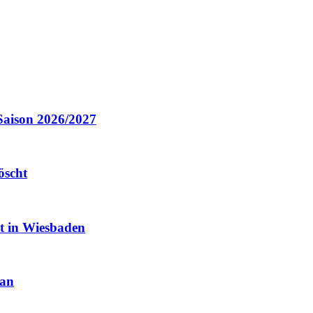
Saison 2026/2027
öscht
it in Wiesbaden
 an