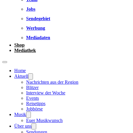
Jobs
Sendegebiet
Werbung
Mediadaten
Shop
Mediathek
Home
Aktuell
Nachrichten aus der Region
Blitzer
Interview der Woche
Events
Reisetipps
Jobbörse
Musik
Euer Musikwunsch
Über uns
Sendungen