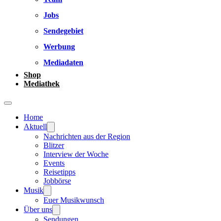
Jobs
Sendegebiet
Werbung
Mediadaten
Shop
Mediathek
Home
Aktuell
Nachrichten aus der Region
Blitzer
Interview der Woche
Events
Reisetipps
Jobbörse
Musik
Euer Musikwunsch
Über uns
Sendungen