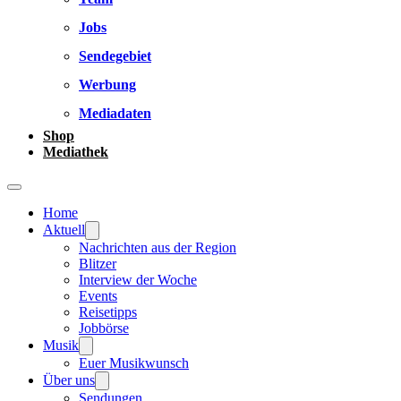
Jobs
Sendegebiet
Werbung
Mediadaten
Shop
Mediathek
Home
Aktuell
Nachrichten aus der Region
Blitzer
Interview der Woche
Events
Reisetipps
Jobbörse
Musik
Euer Musikwunsch
Über uns
Sendungen