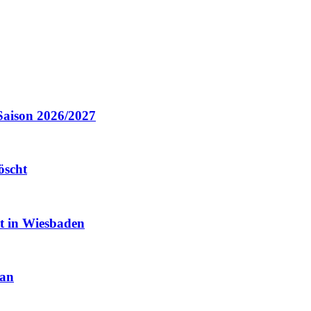
Saison 2026/2027
öscht
it in Wiesbaden
 an