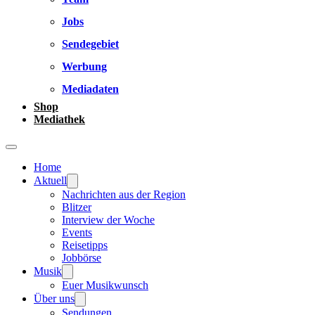
Jobs
Sendegebiet
Werbung
Mediadaten
Shop
Mediathek
Home
Aktuell
Nachrichten aus der Region
Blitzer
Interview der Woche
Events
Reisetipps
Jobbörse
Musik
Euer Musikwunsch
Über uns
Sendungen