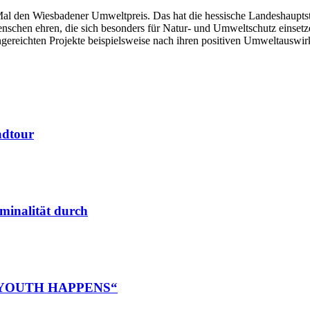
 Mal den Wiesbadener Umweltpreis. Das hat die hessische Landeshaup
chen ehren, die sich besonders für Natur- und Umweltschutz einsetzen
reichten Projekte beispielsweise nach ihren positiven Umweltauswirku
adtour
iminalität durch
nz „YOUTH HAPPENS“