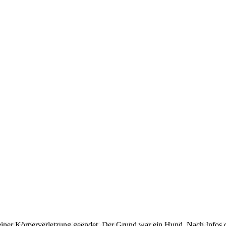
einer Körperverletzung geendet. Der Grund war ein Hund. Nach Infos d