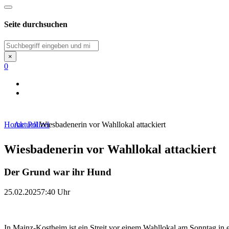
Seite durchsuchen
Suchen
×
0
Home
Aktuell
Polizei
Wiesbadenerin vor Wahllokal attackiert
Wiesbadenerin vor Wahllokal attackiert
Der Grund war ihr Hund
25.02.2025
7:40 Uhr
In Mainz-Kostheim ist ein Streit vor einem Wahllokal am Sonntag in 