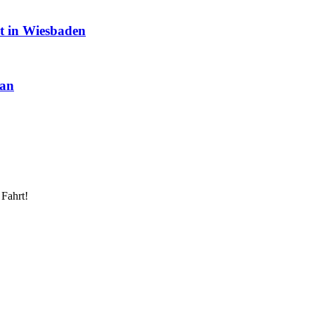
it in Wiesbaden
 an
 Fahrt!