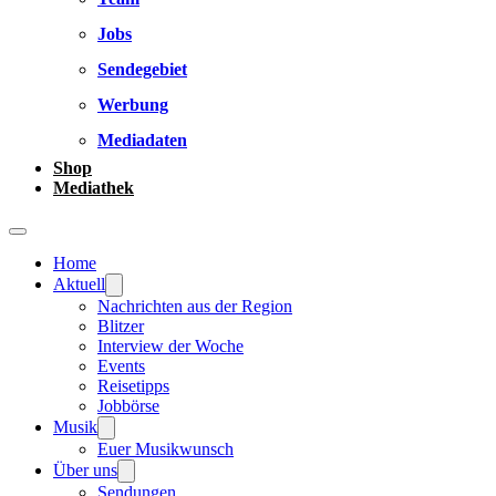
Jobs
Sendegebiet
Werbung
Mediadaten
Shop
Mediathek
Home
Aktuell
Nachrichten aus der Region
Blitzer
Interview der Woche
Events
Reisetipps
Jobbörse
Musik
Euer Musikwunsch
Über uns
Sendungen