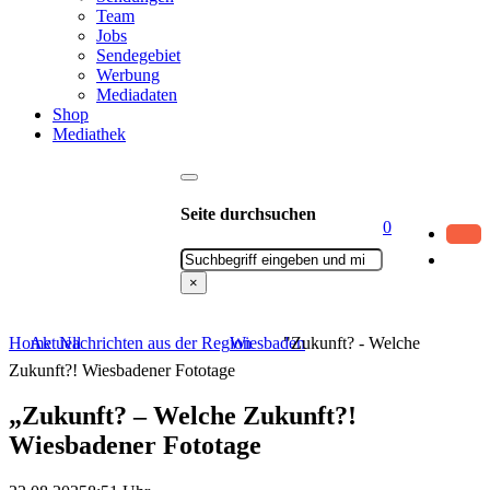
Team
Jobs
Sendegebiet
Werbung
Mediadaten
Shop
Mediathek
Seite durchsuchen
0
Suchen
×
Home
Aktuell
Nachrichten aus der Region
Wiesbaden
"Zukunft? - Welche
Zukunft?! Wiesbadener Fototage
„Zukunft? – Welche Zukunft?!
Wiesbadener Fototage