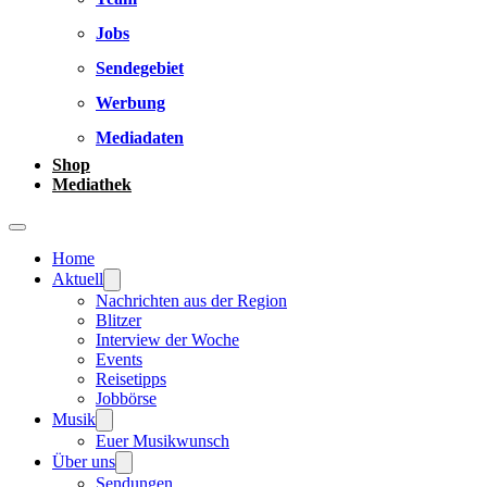
Jobs
Sendegebiet
Werbung
Mediadaten
Shop
Mediathek
Home
Aktuell
Nachrichten aus der Region
Blitzer
Interview der Woche
Events
Reisetipps
Jobbörse
Musik
Euer Musikwunsch
Über uns
Sendungen