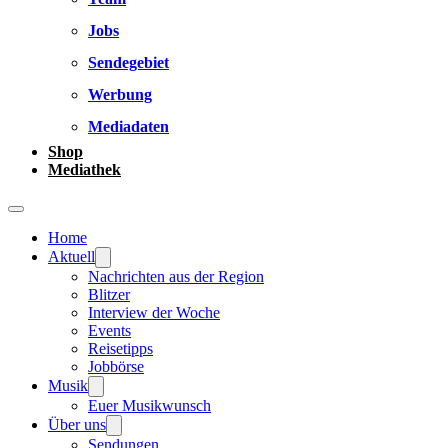
Jobs
Sendegebiet
Werbung
Mediadaten
Shop
Mediathek
Home
Aktuell
Nachrichten aus der Region
Blitzer
Interview der Woche
Events
Reisetipps
Jobbörse
Musik
Euer Musikwunsch
Über uns
Sendungen