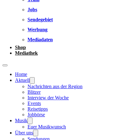
Jobs
Sendegebiet
Werbung
Mediadaten
Shop
Mediathek
Home
Aktuell
Nachrichten aus der Region
Blitzer
Interview der Woche
Events
Reisetipps
Jobbörse
Musik
Euer Musikwunsch
Über uns
Sendungen