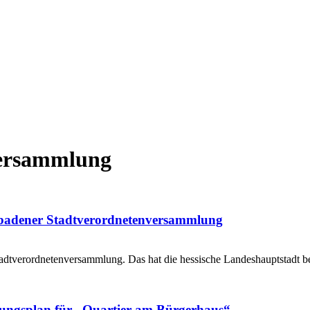
versammlung
sbadener Stadtverordnetenversammlung
adtverordnetenversammlung. Das hat die hessische Landeshauptstadt 
ungsplan für „Quartier am Bürgerhaus“