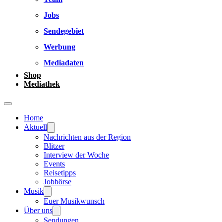
Jobs
Sendegebiet
Werbung
Mediadaten
Shop
Mediathek
Home
Aktuell
Nachrichten aus der Region
Blitzer
Interview der Woche
Events
Reisetipps
Jobbörse
Musik
Euer Musikwunsch
Über uns
Sendungen