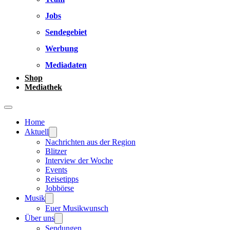
Jobs
Sendegebiet
Werbung
Mediadaten
Shop
Mediathek
Home
Aktuell
Nachrichten aus der Region
Blitzer
Interview der Woche
Events
Reisetipps
Jobbörse
Musik
Euer Musikwunsch
Über uns
Sendungen