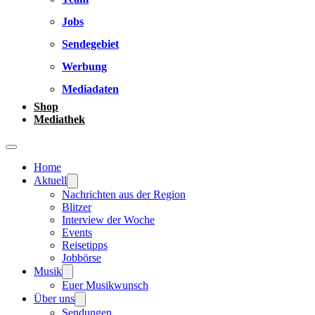
Jobs
Sendegebiet
Werbung
Mediadaten
Shop
Mediathek
Home
Aktuell
Nachrichten aus der Region
Blitzer
Interview der Woche
Events
Reisetipps
Jobbörse
Musik
Euer Musikwunsch
Über uns
Sendungen