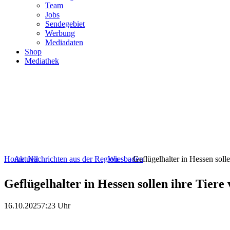
Team
Jobs
Sendegebiet
Werbung
Mediadaten
Shop
Mediathek
Home
Aktuell
Nachrichten aus der Region
Wiesbaden
Geflügelhalter in Hessen solle
Geflügelhalter in Hessen sollen ihre Tiere
16.10.2025
7:23 Uhr