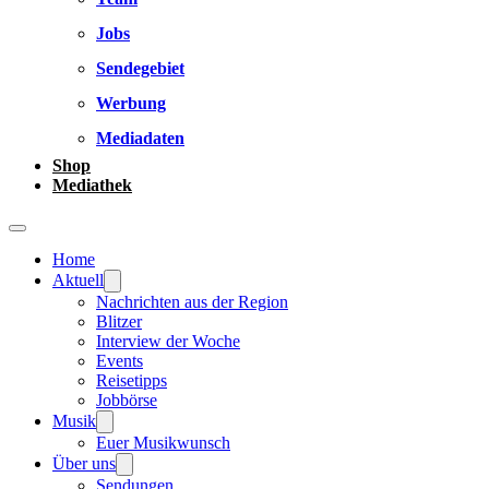
Jobs
Sendegebiet
Werbung
Mediadaten
Shop
Mediathek
Home
Aktuell
Nachrichten aus der Region
Blitzer
Interview der Woche
Events
Reisetipps
Jobbörse
Musik
Euer Musikwunsch
Über uns
Sendungen