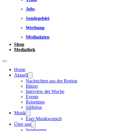
Jobs
Sendegebiet
Werbung
Mediadaten
Shop
Mediathek
Home
Aktuell
Nachrichten aus der Region
Blitzer
Interview der Woche
Events
Reisetipps
Jobbörse
Musik
Euer Musikwunsch
Über uns
Sendungen